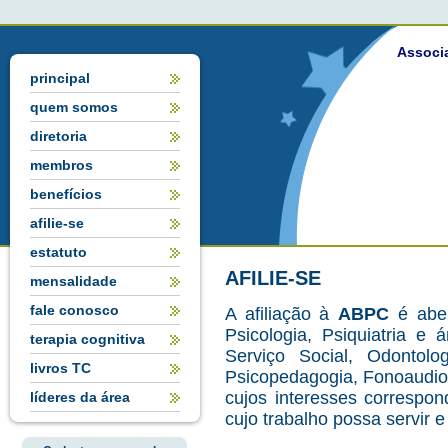
Associa
principal
quem somos
diretoria
membros
benefícios
afilie-se
estatuto
AFILIE-SE
mensalidade
fale conosco
A afiliação à
ABPC
é aber
Psicologia, Psiquiatria e 
terapia cognitiva
Serviço Social, Odontolog
livros TC
Psicopedagogia, Fonoaudiol
cujos interesses correspo
líderes da área
cujo trabalho possa servir e