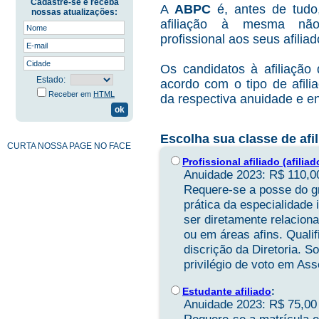
Cadastre-se e receba
A
ABPC
é, antes de tudo
nossas atualizações:
afiliação à mesma não
profissional aos seus afiliad
Os candidatos à afiliaçã
Estado:
acordo com o tipo de afil
Receber em
HTML
da respectiva anuidade e e
Escolha sua classe de afil
CURTA NOSSA PAGE NO FACE
Profissional afiliado (afiliad
Anuidade 2023: R$ 110,0
Requere-se a posse do gr
prática da especialidade
ser diretamente relaciona
ou em áreas afins. Quali
discrição da Diretoria. S
privilégio de voto em As
Estudante afiliado
:
Anuidade 2023: R$ 75,00