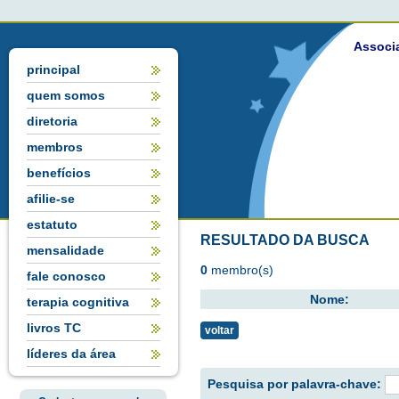
Associa
principal
quem somos
diretoria
membros
benefícios
afilie-se
estatuto
RESULTADO DA BUSCA
mensalidade
0
membro(s)
fale conosco
Nome:
terapia cognitiva
livros TC
voltar
líderes da área
Pesquisa por palavra-chave: