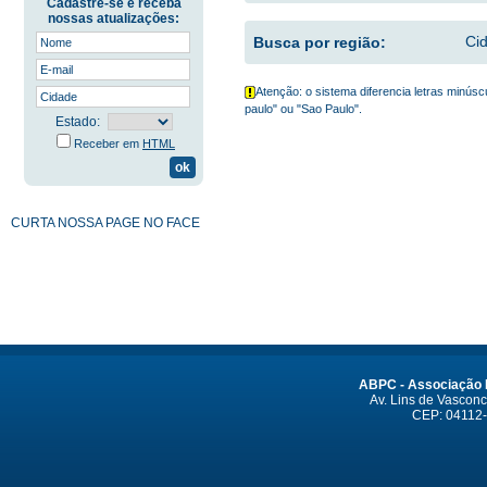
Cadastre-se e receba
nossas atualizações:
Ci
Busca por região:
Atenção: o sistema diferencia letras minúsc
paulo" ou "Sao Paulo".
Estado:
Receber em
HTML
CURTA NOSSA PAGE NO FACE
ABPC - Associação B
Av. Lins de Vasconce
CEP: 04112-0